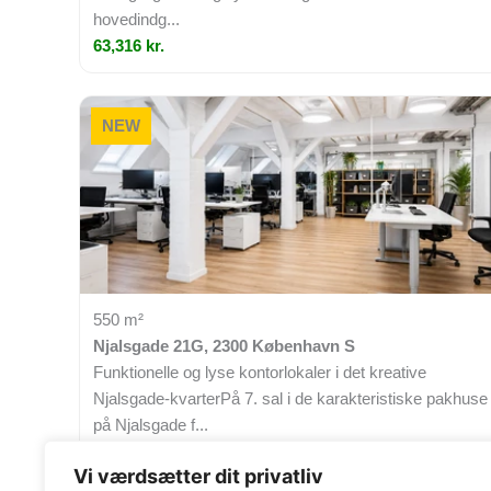
hovedindg...
63,316 kr.
NEW
550 m²
Njalsgade 21G, 2300 København S
Funktionelle og lyse kontorlokaler i det kreative
Njalsgade-kvarterPå 7. sal i de karakteristiske pakhuse
på Njalsgade f...
68,750 kr.
Vi værdsætter dit privatliv