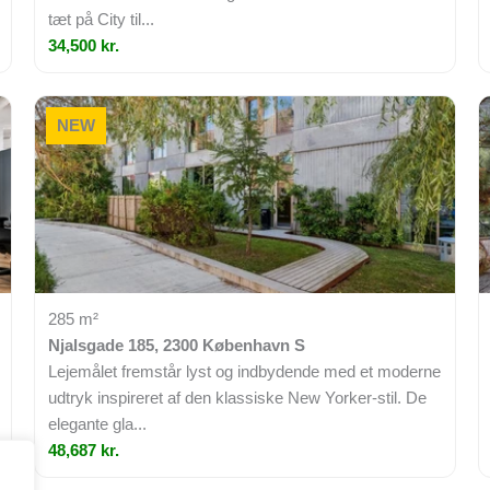
tæt på City til...
34,500 kr.
NEW
285 m²
Njalsgade 185, 2300 København S
Lejemålet fremstår lyst og indbydende med et moderne
udtryk inspireret af den klassiske New Yorker-stil. De
elegante gla...
48,687 kr.