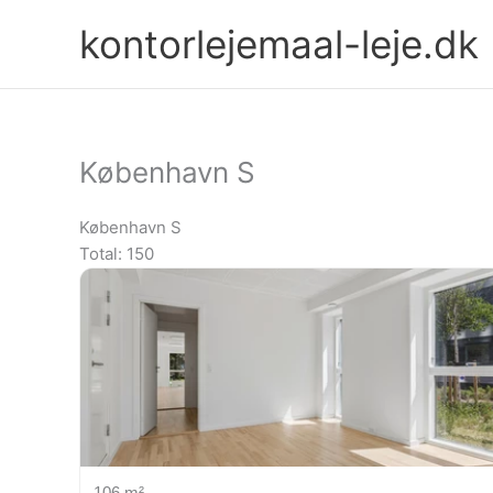
Gå
kontorlejemaal-leje.dk
til
indholdet
København S
København S
Total: 150
106 m²