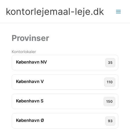
Gå
kontorlejemaal-leje.dk
til
indholdet
Provinser
Kontorlokaler
København NV
35
København V
110
København S
150
København Ø
93