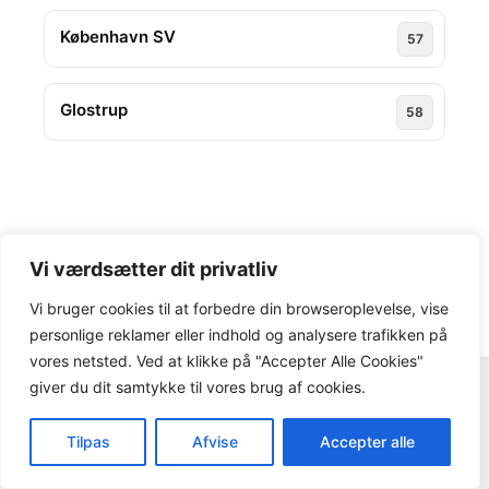
København SV
57
Glostrup
58
Vi værdsætter dit privatliv
Vi bruger cookies til at forbedre din browseroplevelse, vise
personlige reklamer eller indhold og analysere trafikken på
vores netsted. Ved at klikke på "Accepter Alle Cookies"
giver du dit samtykke til vores brug af cookies.
Copyright © 2026 kontorlejemaal-leje.dk
Tilpas
Afvise
Accepter alle